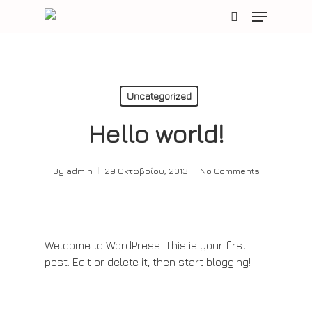
Skip
Menu
to
search
main
content
Uncategorized
Hello world!
By
admin
29 Οκτωβρίου, 2013
No Comments
Welcome to WordPress. This is your first
post. Edit or delete it, then start blogging!