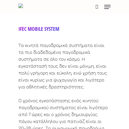
Skip
Menu
to
search
main
content
IFEC MOBILE SYSTEM
Τα κινητά παγοδρομικά συστήματα είναι
τα πιο διαδεδομένα παγοδρομικά
συστήματα σε όλο τον κόσμο. Η
εγκατάστασή τους δεν είναι μόνιμη, είναι
πολύ γρήγορη και εύκολη, ενώ χρήση τους
είναι κυρίως για ψυχαγωγία και λιγότερο
για αθλητικές δραστηριότητες.
Ο χρόνος εγκατάστασης ενός κινητού
παγοδρομικού συστήματος είναι λιγότερο
από 7 ώρες και ο χρόνος δημιουργίας
πάγου κατάλληλου για πατινάζ είναι οι
20-26 ώρες. Τα ψυχαγωγικά παγοδρόμια