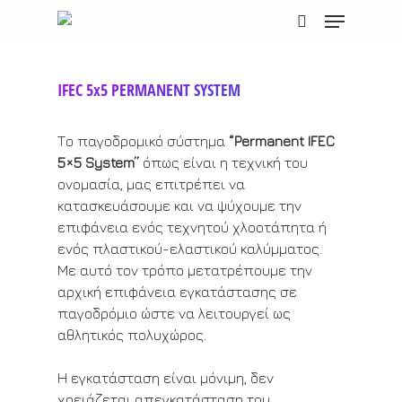
Skip
Menu
to
search
main
content
IFEC 5x5 PERMANENT SYSTEM
Το παγοδρομικό σύστημα
“Permanent IFEC
5×5 System”
όπως είναι η τεχνική του
ονομασία, μας επιτρέπει να
κατασκευάσουμε και να ψύχουμε την
επιφάνεια ενός τεχνητού χλοοτάπητα ή
ενός πλαστικού-ελαστικού καλύμματος.
Με αυτό τον τρόπο μετατρέπουμε την
αρχική επιφάνεια εγκατάστασης σε
παγοδρόμιο ώστε να λειτουργεί ως
αθλητικός πολυχώρος.
Η εγκατάσταση είναι μόνιμη, δεν
χρειάζεται απεγκατάσταση του