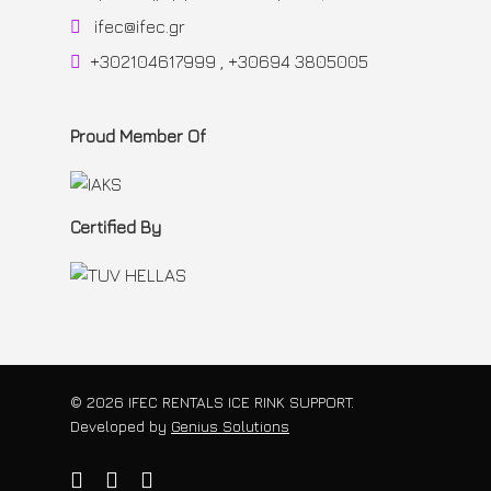
ifec@ifec.gr
+302104617999 , +30694 3805005
Proud Member Of
Certified By
© 2026 IFEC RENTALS ICE RINK SUPPORT.
Developed by
Genius Solutions
twitter
facebook
instagram